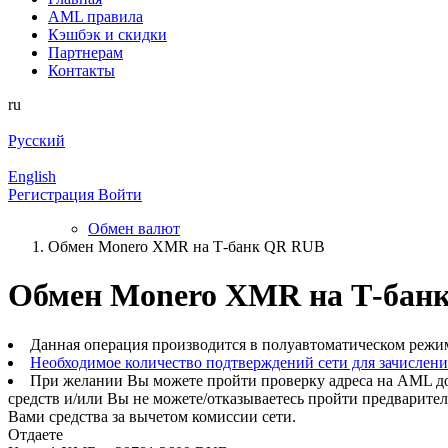
AML правила
Кэшбэк и cкидки
Партнерам
Контакты
ru
Русский
English
Регистрация
Войти
Обмен валют
Обмен Monero XMR на Т-банк QR RUB
Обмен Monero XMR на Т-бан
Данная операция производится в полуавтоматическом режи
Необходимое количество подтверждений сети для зачислен
При желании Вы можете пройти проверку адреса на AML до
средств и/или Вы не можете/отказываетесь пройти предварите
Вами средства за вычетом комиссии сети.
Отдаете