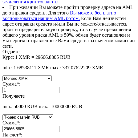
зачисления криптовалюты.
При желании Вы можете пройти проверку адреса на AML
до отправки средств. Для этого
Вы можете бесплатно
воспользоваться нашим AML ботом.
Если Вам неизвестен
адрес отправки средств и/или Вы не можете/отказываетесь
пройти предварительную проверку, то в случае превышения
общего уровня риска AML в 59%, обмен будет остановлен и
мы вернем отправленные Вами средства за вычетом комиссии
сети.
Отдаете
Курс:
1 XMR = 29666.8805 RUB
min.: 1.68538111 XMR
max.: 337.07622209 XMR
Сумма
*
:
Получаете
min.: 50000 RUB
max.: 10000000 RUB
Сумма
*
:
На счет
*
: