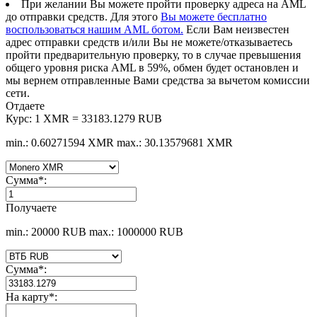
При желании Вы можете пройти проверку адреса на AML
до отправки средств. Для этого
Вы можете бесплатно
воспользоваться нашим AML ботом.
Если Вам неизвестен
адрес отправки средств и/или Вы не можете/отказываетесь
пройти предварительную проверку, то в случае превышения
общего уровня риска AML в 59%, обмен будет остановлен и
мы вернем отправленные Вами средства за вычетом комиссии
сети.
Отдаете
Курс:
1 XMR = 33183.1279 RUB
min.: 0.60271594 XMR
max.: 30.13579681 XMR
Сумма
*
:
Получаете
min.: 20000 RUB
max.: 1000000 RUB
Сумма
*
:
На карту
*
: