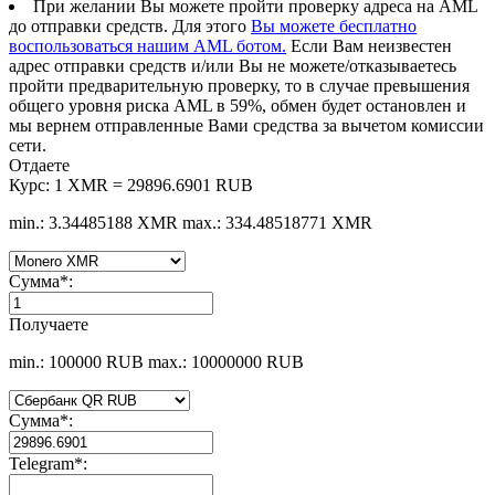
При желании Вы можете пройти проверку адреса на AML
до отправки средств. Для этого
Вы можете бесплатно
воспользоваться нашим AML ботом.
Если Вам неизвестен
адрес отправки средств и/или Вы не можете/отказываетесь
пройти предварительную проверку, то в случае превышения
общего уровня риска AML в 59%, обмен будет остановлен и
мы вернем отправленные Вами средства за вычетом комиссии
сети.
Отдаете
Курс:
1 XMR = 29896.6901 RUB
min.: 3.34485188 XMR
max.: 334.48518771 XMR
Сумма
*
:
Получаете
min.: 100000 RUB
max.: 10000000 RUB
Сумма
*
:
Telegram
*
: