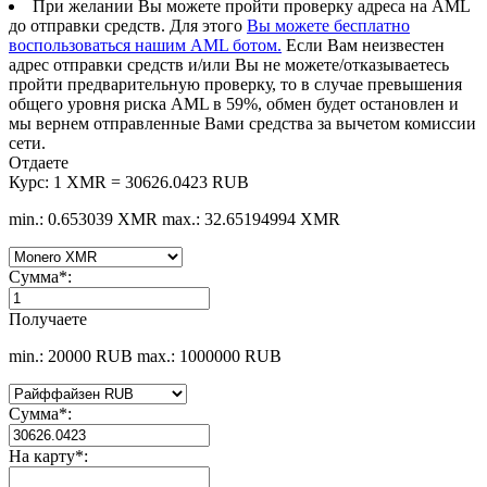
При желании Вы можете пройти проверку адреса на AML
до отправки средств. Для этого
Вы можете бесплатно
воспользоваться нашим AML ботом.
Если Вам неизвестен
адрес отправки средств и/или Вы не можете/отказываетесь
пройти предварительную проверку, то в случае превышения
общего уровня риска AML в 59%, обмен будет остановлен и
мы вернем отправленные Вами средства за вычетом комиссии
сети.
Отдаете
Курс:
1 XMR = 30626.0423 RUB
min.: 0.653039 XMR
max.: 32.65194994 XMR
Сумма
*
:
Получаете
min.: 20000 RUB
max.: 1000000 RUB
Сумма
*
:
На карту
*
: