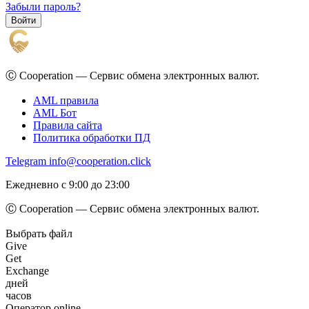
Забыли пароль?
Ⓒ Cooperation — Сервис обмена электронных валют.
AML правила
AML Бот
Правила сайта
Политика обработки ПД
Telegram
info@cooperation.click
Ежедневно с 9:00 до 23:00
Ⓒ Cooperation — Сервис обмена электронных валют.
Выбрать файл
Give
Get
Exchange
дней
часов
Оператор online