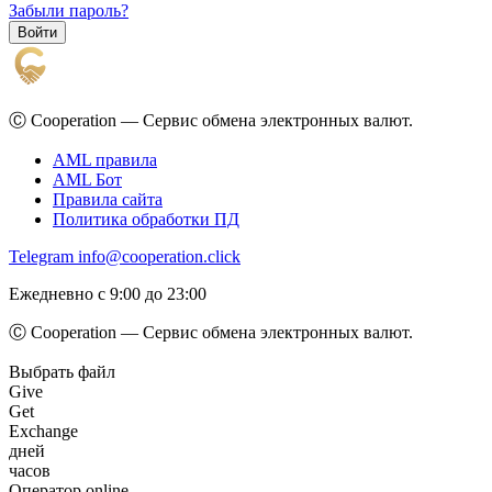
Забыли пароль?
Ⓒ Cooperation — Сервис обмена электронных валют.
AML правила
AML Бот
Правила сайта
Политика обработки ПД
Telegram
info@cooperation.click
Ежедневно с 9:00 до 23:00
Ⓒ Cooperation — Сервис обмена электронных валют.
Выбрать файл
Give
Get
Exchange
дней
часов
Оператор online