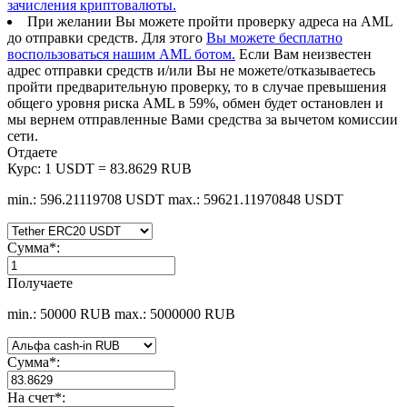
зачисления криптовалюты.
При желании Вы можете пройти проверку адреса на AML
до отправки средств. Для этого
Вы можете бесплатно
воспользоваться нашим AML ботом.
Если Вам неизвестен
адрес отправки средств и/или Вы не можете/отказываетесь
пройти предварительную проверку, то в случае превышения
общего уровня риска AML в 59%, обмен будет остановлен и
мы вернем отправленные Вами средства за вычетом комиссии
сети.
Отдаете
Курс:
1 USDT = 83.8629 RUB
min.: 596.21119708 USDT
max.: 59621.11970848 USDT
Сумма
*
:
Получаете
min.: 50000 RUB
max.: 5000000 RUB
Сумма
*
:
На счет
*
: