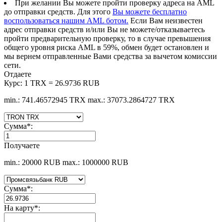
При желании Вы можете пройти проверку адреса на AML
до отправки средств. Для этого
Вы можете бесплатно
воспользоваться нашим AML ботом.
Если Вам неизвестен
адрес отправки средств и/или Вы не можете/отказываетесь
пройти предварительную проверку, то в случае превышения
общего уровня риска AML в 59%, обмен будет остановлен и
мы вернем отправленные Вами средства за вычетом комиссии
сети.
Отдаете
Курс:
1 TRX = 26.9736 RUB
min.: 741.46572945 TRX
max.: 37073.2864727 TRX
Сумма
*
:
Получаете
min.: 20000 RUB
max.: 1000000 RUB
Сумма
*
:
На карту
*
: