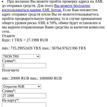
При желании Вы можете пройти проверку адреса на AML
до отправки средств. Для этого
Вы можете бесплатно
воспользоваться нашим AML ботом.
Если Вам неизвестен
адрес отправки средств и/или Вы не можете/отказываетесь
пройти предварительную проверку, то в случае превышения
общего уровня риска AML в 59%, обмен будет остановлен и
мы вернем отправленные Вами средства за вычетом комиссии
сети.
Отдаете
Курс:
1 TRX = 27.1998 RUB
min.: 735.29952426 TRX
max.: 36764.97621306 TRX
Сумма
*
:
Получаете
min.: 20000 RUB
max.: 1000000 RUB
Сумма
*
:
На карту
*
: