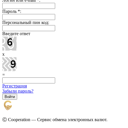
Логин или e-mail
*
:
Пароль
*
:
Персональный пин код:
Введите ответ
x
=
Регистрация
Забыли пароль?
Ⓒ Cooperation — Сервис обмена электронных валют.