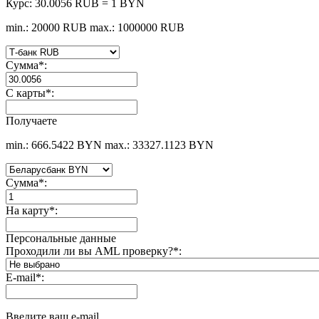
Курс:
30.0056 RUB = 1 BYN
min.: 20000 RUB
max.: 1000000 RUB
Сумма
*
:
С карты
*
:
Получаете
min.: 666.5422 BYN
max.: 33327.1123 BYN
Сумма
*
:
На карту
*
:
Персональные данные
Проходили ли вы AML проверку?
*
:
E-mail
*
:
Введите ваш e-mail