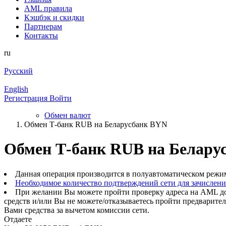
AML правила
Кэшбэк и cкидки
Партнерам
Контакты
ru
Русский
English
Регистрация
Войти
Обмен валют
Обмен Т-банк RUB на Беларусбанк BYN
Обмен Т-банк RUB на Белару
Данная операция производится в полуавтоматическом режи
Необходимое количество подтверждений сети для зачислен
При желании Вы можете пройти проверку адреса на AML до
средств и/или Вы не можете/отказываетесь пройти предварите
Вами средства за вычетом комиссии сети.
Отдаете