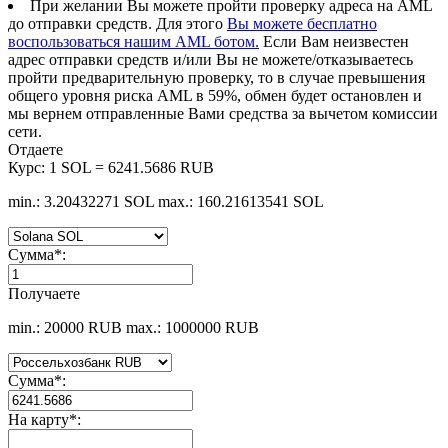
При желании Вы можете пройти проверку адреса на AML
до отправки средств. Для этого
Вы можете бесплатно
воспользоваться нашим AML ботом.
Если Вам неизвестен
адрес отправки средств и/или Вы не можете/отказываетесь
пройти предварительную проверку, то в случае превышения
общего уровня риска AML в 59%, обмен будет остановлен и
мы вернем отправленные Вами средства за вычетом комиссии
сети.
Отдаете
Курс:
1 SOL = 6241.5686 RUB
min.: 3.20432271 SOL
max.: 160.21613541 SOL
Сумма
*
:
Получаете
min.: 20000 RUB
max.: 1000000 RUB
Сумма
*
:
На карту
*
: