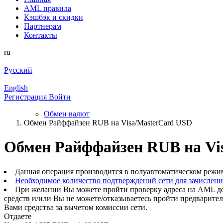
AML правила
Кэшбэк и cкидки
Партнерам
Контакты
ru
Русский
English
Регистрация
Войти
Обмен валют
Обмен Райффайзен RUB на Visa/MasterCard USD
Обмен Райффайзен RUB на Vi
Данная операция производится в полуавтоматическом режи
Необходимое количество подтверждений сети для зачислен
При желании Вы можете пройти проверку адреса на AML до
средств и/или Вы не можете/отказываетесь пройти предварите
Вами средства за вычетом комиссии сети.
Отдаете