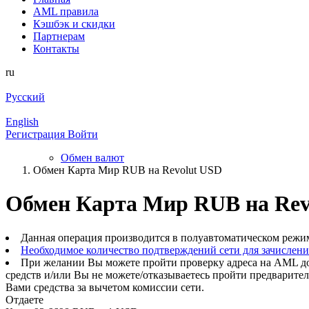
AML правила
Кэшбэк и cкидки
Партнерам
Контакты
ru
Русский
English
Регистрация
Войти
Обмен валют
Обмен Карта Мир RUB на Revolut USD
Обмен Карта Мир RUB на Rev
Данная операция производится в полуавтоматическом режи
Необходимое количество подтверждений сети для зачислен
При желании Вы можете пройти проверку адреса на AML до
средств и/или Вы не можете/отказываетесь пройти предварите
Вами средства за вычетом комиссии сети.
Отдаете