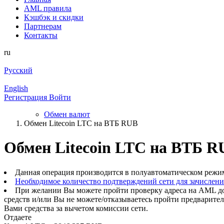
AML правила
Кэшбэк и cкидки
Партнерам
Контакты
ru
Русский
English
Регистрация
Войти
Обмен валют
Обмен Litecoin LTC на ВТБ RUB
Обмен Litecoin LTC на ВТБ R
Данная операция производится в полуавтоматическом режи
Необходимое количество подтверждений сети для зачислен
При желании Вы можете пройти проверку адреса на AML до
средств и/или Вы не можете/отказываетесь пройти предварите
Вами средства за вычетом комиссии сети.
Отдаете