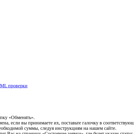
ML проверки
опку «Обменять».
мена, если вы принимаете их, поставьте галочку в соответствую
необходимой суммы, следуя инструкциям на нашем сайте.
т Вас на страницу «Состояние заявки», где будет указан статус