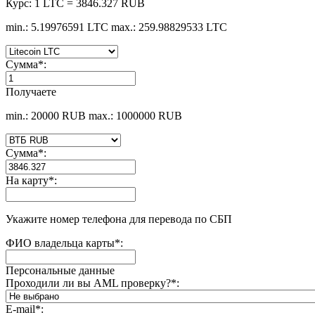
Курс:
1 LTC = 3846.327 RUB
min.: 5.19976591 LTC
max.: 259.98829533 LTC
Сумма
*
:
Получаете
min.: 20000 RUB
max.: 1000000 RUB
Сумма
*
:
На карту
*
:
Укажите номер телефона для перевода по СБП
ФИО владельца карты
*
:
Персональные данные
Проходили ли вы AML проверку?
*
:
E-mail
*
: