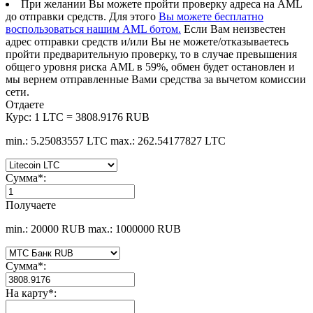
При желании Вы можете пройти проверку адреса на AML
до отправки средств. Для этого
Вы можете бесплатно
воспользоваться нашим AML ботом.
Если Вам неизвестен
адрес отправки средств и/или Вы не можете/отказываетесь
пройти предварительную проверку, то в случае превышения
общего уровня риска AML в 59%, обмен будет остановлен и
мы вернем отправленные Вами средства за вычетом комиссии
сети.
Отдаете
Курс:
1 LTC = 3808.9176 RUB
min.: 5.25083557 LTC
max.: 262.54177827 LTC
Сумма
*
:
Получаете
min.: 20000 RUB
max.: 1000000 RUB
Сумма
*
:
На карту
*
: