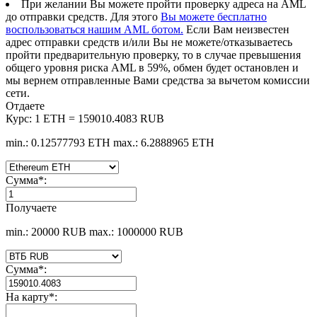
При желании Вы можете пройти проверку адреса на AML
до отправки средств. Для этого
Вы можете бесплатно
воспользоваться нашим AML ботом.
Если Вам неизвестен
адрес отправки средств и/или Вы не можете/отказываетесь
пройти предварительную проверку, то в случае превышения
общего уровня риска AML в 59%, обмен будет остановлен и
мы вернем отправленные Вами средства за вычетом комиссии
сети.
Отдаете
Курс:
1 ETH = 159010.4083 RUB
min.: 0.12577793 ETH
max.: 6.2888965 ETH
Сумма
*
:
Получаете
min.: 20000 RUB
max.: 1000000 RUB
Сумма
*
:
На карту
*
: