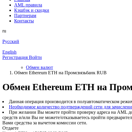
AML правила
Кэшбэк и cкидки
Партнерам
Контакты
ru
Русский
English
Регистрация
Войти
Обмен валют
Обмен Ethereum ETH на Промсвязьбанк RUB
Обмен Ethereum ETH на Про
Данная операция производится в полуавтоматическом режи
Необходимое количество подтверждений сети для зачислен
При желании Вы можете пройти проверку адреса на AML до
средств и/или Вы не можете/отказываетесь пройти предварите
Вами средства за вычетом комиссии сети.
Отдаете