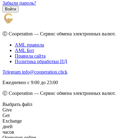
Забыли пароль?
Ⓒ Cooperation — Сервис обмена электронных валют.
AML правила
AML Бот
Правила сайта
Политика обработки ПД
Telegram
info@cooperation.click
Ежедневно с 9:00 до 23:00
Ⓒ Cooperation — Сервис обмена электронных валют.
Выбрать файл
Give
Get
Exchange
дней
часов
Оператор online