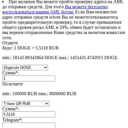
При желании Вы можете пройти проверку адреса на AML
до отправки средств. Для этого
Вы можете бесплатно
воспользоваться нашим AML ботом.
Если Вам неизвестен
адрес отправки средств и/или Вы не можете/отказываетесь
пройти предварительную проверку, то в случае превышения
общего уровня риска AML в 59%, обмен будет остановлен и
мы вернем отправленные Вами средства за вычетом комиссии
сети.
Отдаете
Курс:
1 DOGE = 5.5118 RUB
min.: 18142.89342864 DOGE
max.: 1451431.4742915 DOGE
Сумма
*
:
Получаете
min.: 100000 RUB
max.: 8000000 RUB
Сумма
*
:
Telegram
*
: