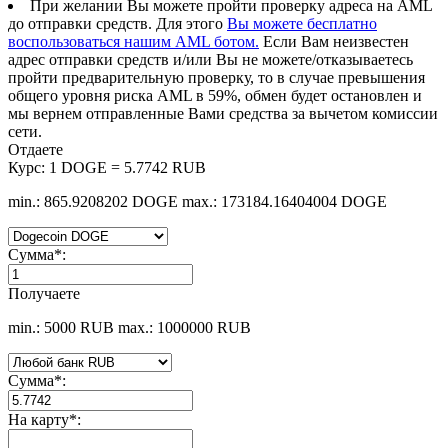
При желании Вы можете пройти проверку адреса на AML
до отправки средств. Для этого
Вы можете бесплатно
воспользоваться нашим AML ботом.
Если Вам неизвестен
адрес отправки средств и/или Вы не можете/отказываетесь
пройти предварительную проверку, то в случае превышения
общего уровня риска AML в 59%, обмен будет остановлен и
мы вернем отправленные Вами средства за вычетом комиссии
сети.
Отдаете
Курс:
1 DOGE = 5.7742 RUB
min.: 865.9208202 DOGE
max.: 173184.16404004 DOGE
Сумма
*
:
Получаете
min.: 5000 RUB
max.: 1000000 RUB
Сумма
*
:
На карту
*
: