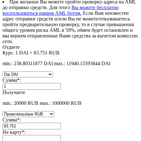
При желании Вы можете пройти проверку адреса на AML
до отправки средств. Для этого
Вы можете бесплатно
воспользоваться нашим AML ботом.
Если Вам неизвестен
адрес отправки средств и/или Вы не можете/отказываетесь
пройти предварительную проверку, то в случае превышения
общего уровня риска AML в 59%, обмен будет остановлен и
мы вернем отправленные Вами средства за вычетом комиссии
сети.
Отдаете
Курс:
1 DAI = 83.751 RUB
min.: 238.80311877 DAI
max.: 11940.15593844 DAI
Сумма
*
:
Получаете
min.: 20000 RUB
max.: 1000000 RUB
Сумма
*
:
На карту
*
: