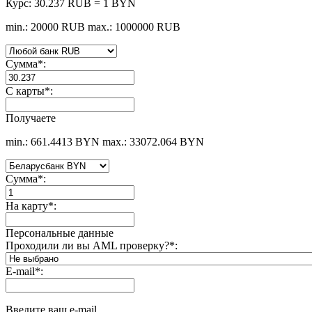
Курс:
30.237 RUB = 1 BYN
min.: 20000 RUB
max.: 1000000 RUB
Сумма
*
:
С карты
*
:
Получаете
min.: 661.4413 BYN
max.: 33072.064 BYN
Сумма
*
:
На карту
*
:
Персональные данные
Проходили ли вы AML проверку?
*
:
E-mail
*
:
Введите ваш e-mail