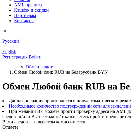
AML правила
Кэшбэк и cкидки
Партнерам
Контакты
ru
Русский
English
Регистрация
Войти
Обмен валют
Обмен Любой банк RUB на Беларусбанк BYN
Обмен Любой банк RUB на Бе
Данная операция производится в полуавтоматическом режи
Необходимое количество подтверждений сети для зачислен
При желании Вы можете пройти проверку адреса на AML до
средств и/или Вы не можете/отказываетесь пройти предварите
Вами средства за вычетом комиссии сети.
Отдаете