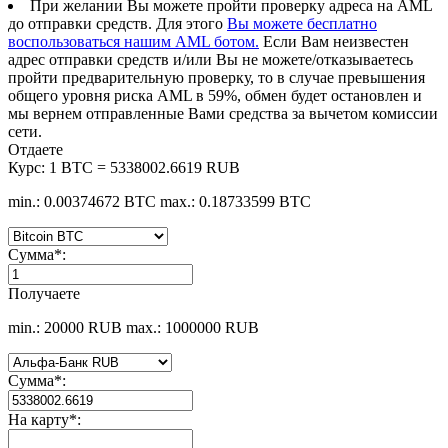
При желании Вы можете пройти проверку адреса на AML
до отправки средств. Для этого
Вы можете бесплатно
воспользоваться нашим AML ботом.
Если Вам неизвестен
адрес отправки средств и/или Вы не можете/отказываетесь
пройти предварительную проверку, то в случае превышения
общего уровня риска AML в 59%, обмен будет остановлен и
мы вернем отправленные Вами средства за вычетом комиссии
сети.
Отдаете
Курс:
1 BTC = 5338002.6619 RUB
min.: 0.00374672 BTC
max.: 0.18733599 BTC
Сумма
*
:
Получаете
min.: 20000 RUB
max.: 1000000 RUB
Сумма
*
:
На карту
*
: